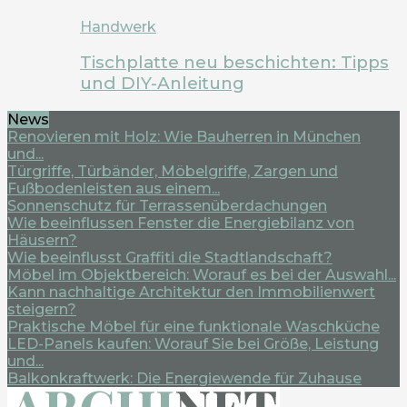
Handwerk
Tischplatte neu beschichten: Tipps
und DIY-Anleitung
News
Renovieren mit Holz: Wie Bauherren in München
und...
Türgriffe, Türbänder, Möbelgriffe, Zargen und
Fußbodenleisten aus einem...
Sonnenschutz für Terrassenüberdachungen
Wie beeinflussen Fenster die Energiebilanz von
Häusern?
Wie beeinflusst Graffiti die Stadtlandschaft?
Möbel im Objektbereich: Worauf es bei der Auswahl...
Kann nachhaltige Architektur den Immobilienwert
steigern?
Praktische Möbel für eine funktionale Waschküche
LED-Panels kaufen: Worauf Sie bei Größe, Leistung
und...
Balkonkraftwerk: Die Energiewende für Zuhause