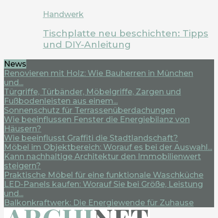
Handwerk
Tischplatte neu beschichten: Tipps
und DIY-Anleitung
News
Renovieren mit Holz: Wie Bauherren in München
und...
Türgriffe, Türbänder, Möbelgriffe, Zargen und
Fußbodenleisten aus einem...
Sonnenschutz für Terrassenüberdachungen
Wie beeinflussen Fenster die Energiebilanz von
Häusern?
Wie beeinflusst Graffiti die Stadtlandschaft?
Möbel im Objektbereich: Worauf es bei der Auswahl...
Kann nachhaltige Architektur den Immobilienwert
steigern?
Praktische Möbel für eine funktionale Waschküche
LED-Panels kaufen: Worauf Sie bei Größe, Leistung
und...
Balkonkraftwerk: Die Energiewende für Zuhause