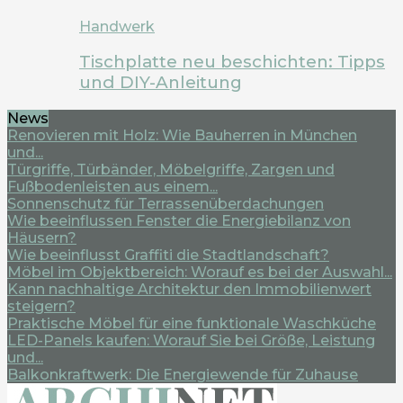
Handwerk
Tischplatte neu beschichten: Tipps
und DIY-Anleitung
News
Renovieren mit Holz: Wie Bauherren in München
und...
Türgriffe, Türbänder, Möbelgriffe, Zargen und
Fußbodenleisten aus einem...
Sonnenschutz für Terrassenüberdachungen
Wie beeinflussen Fenster die Energiebilanz von
Häusern?
Wie beeinflusst Graffiti die Stadtlandschaft?
Möbel im Objektbereich: Worauf es bei der Auswahl...
Kann nachhaltige Architektur den Immobilienwert
steigern?
Praktische Möbel für eine funktionale Waschküche
LED-Panels kaufen: Worauf Sie bei Größe, Leistung
und...
Balkonkraftwerk: Die Energiewende für Zuhause