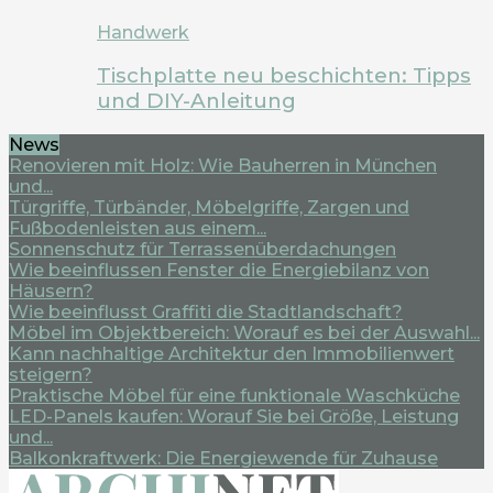
Handwerk
Tischplatte neu beschichten: Tipps
und DIY-Anleitung
News
Renovieren mit Holz: Wie Bauherren in München
und...
Türgriffe, Türbänder, Möbelgriffe, Zargen und
Fußbodenleisten aus einem...
Sonnenschutz für Terrassenüberdachungen
Wie beeinflussen Fenster die Energiebilanz von
Häusern?
Wie beeinflusst Graffiti die Stadtlandschaft?
Möbel im Objektbereich: Worauf es bei der Auswahl...
Kann nachhaltige Architektur den Immobilienwert
steigern?
Praktische Möbel für eine funktionale Waschküche
LED-Panels kaufen: Worauf Sie bei Größe, Leistung
und...
Balkonkraftwerk: Die Energiewende für Zuhause