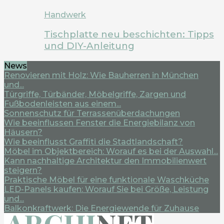
Handwerk
Tischplatte neu beschichten: Tipps
und DIY-Anleitung
News
Renovieren mit Holz: Wie Bauherren in München
und...
Türgriffe, Türbänder, Möbelgriffe, Zargen und
Fußbodenleisten aus einem...
Sonnenschutz für Terrassenüberdachungen
Wie beeinflussen Fenster die Energiebilanz von
Häusern?
Wie beeinflusst Graffiti die Stadtlandschaft?
Möbel im Objektbereich: Worauf es bei der Auswahl...
Kann nachhaltige Architektur den Immobilienwert
steigern?
Praktische Möbel für eine funktionale Waschküche
LED-Panels kaufen: Worauf Sie bei Größe, Leistung
und...
Balkonkraftwerk: Die Energiewende für Zuhause