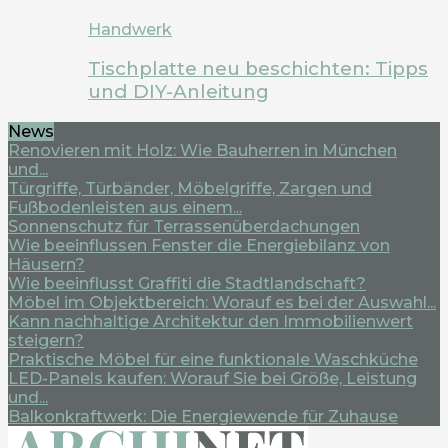
Handwerk
Tischplatte neu beschichten: Tipps
und DIY-Anleitung
News
Renovieren mit Holz: Wie Bauherren in München
und...
Türgriffe, Türbänder, Möbelgriffe, Zargen und
Fußbodenleisten aus einem...
Sonnenschutz für Terrassenüberdachungen
Wie beeinflussen Fenster die Energiebilanz von
Häusern?
Wie beeinflusst Graffiti die Stadtlandschaft?
Möbel im Objektbereich: Worauf es bei der Auswahl...
Kann nachhaltige Architektur den Immobilienwert
steigern?
Praktische Möbel für eine funktionale Waschküche
LED-Panels kaufen: Worauf Sie bei Größe, Leistung
und...
Balkonkraftwerk: Die Energiewende für Zuhause