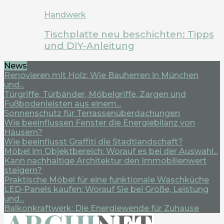
Handwerk
Tischplatte neu beschichten: Tipps
und DIY-Anleitung
News
Renovieren mit Holz: Wie Bauherren in München
und...
Türgriffe, Türbänder, Möbelgriffe, Zargen und
Fußbodenleisten aus einem...
Sonnenschutz für Terrassenüberdachungen
Wie beeinflussen Fenster die Energiebilanz von
Häusern?
Wie beeinflusst Graffiti die Stadtlandschaft?
Möbel im Objektbereich: Worauf es bei der Auswahl...
Kann nachhaltige Architektur den Immobilienwert
steigern?
Praktische Möbel für eine funktionale Waschküche
LED-Panels kaufen: Worauf Sie bei Größe, Leistung
und...
Balkonkraftwerk: Die Energiewende für Zuhause