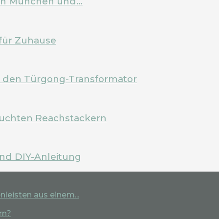
 in München und…
für Zuhause
m den Türgong-Transformator
rauchten Reachstackern
und DIY-Anleitung
leisten aus einem...
rn?