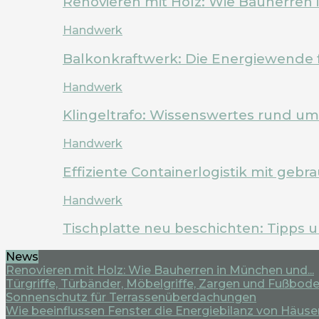
Renovieren mit Holz: Wie Bauherren
Handwerk
Balkonkraftwerk: Die Energiewende 
Handwerk
Klingeltrafo: Wissenswertes rund u
Handwerk
Effiziente Containerlogistik mit geb
Handwerk
Tischplatte neu beschichten: Tipps 
News
Renovieren mit Holz: Wie Bauherren in München und...
Türgriffe, Türbänder, Möbelgriffe, Zargen und Fußboden
Sonnenschutz für Terrassenüberdachungen
Wie beeinflussen Fenster die Energiebilanz von Häuse