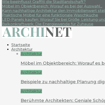
Wie beeinflusst Graffiti die Stadtlandschaft?
Möbel im Objektbereich: Worauf es bei der Auswahl...
Kann nachhaltige Architektur den Immobilienwert ste
Praktische Möbel für eine funktionale Waschküche
LED-Panels kaufen: Worauf Sie bei Größe, Leistung und.
Balkonkraftwerk: Die Energiewende für Zuhause
Startseite
Architektur
Architektur
Möbel im Objektbereich: Worauf es 
Architektur
Beispiele zu nachhaltige Planung dig
Architektur
Berühmte Architekten: Geniale Schö