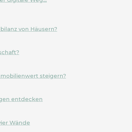
ebilanz von Häusern?
schaft?
mobilienwert steigern?
rgen entdecken
vier Wände