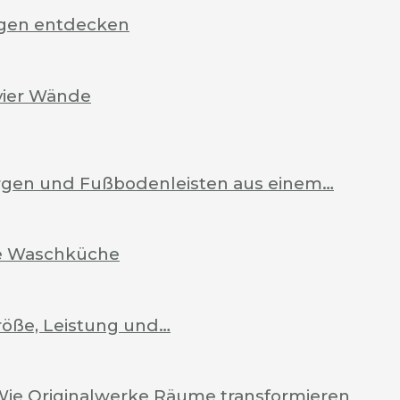
rgen entdecken
vier Wände
Zargen und Fußbodenleisten aus einem…
ale Waschküche
röße, Leistung und…
Wie Originalwerke Räume transformieren