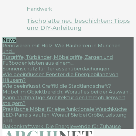
Handwerk
Tischplatte neu beschichten: Tipps
und DIY-Anleitung
News
Renovieren mit Holz: Wie Bauherren in München
und...
Türgriffe, Türbänder, Möbelgriffe, Zargen und
Fußbodenleisten aus einem...
Sonnenschutz für Terrassenüberdachungen
Wie beeinflussen Fenster die Energiebilanz von
Häusern?
Wie beeinflusst Graffiti die Stadtlandschaft?
Möbel im Objektbereich: Worauf es bei der Auswahl...
Kann nachhaltige Architektur den Immobilienwert
steigern?
Praktische Möbel für eine funktionale Waschküche
LED-Panels kaufen: Worauf Sie bei Größe, Leistung
und...
Balkonkraftwerk: Die Energiewende für Zuhause