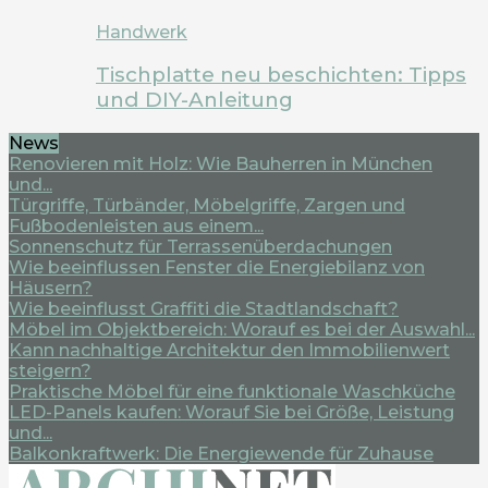
Handwerk
Tischplatte neu beschichten: Tipps
und DIY-Anleitung
News
Renovieren mit Holz: Wie Bauherren in München
und...
Türgriffe, Türbänder, Möbelgriffe, Zargen und
Fußbodenleisten aus einem...
Sonnenschutz für Terrassenüberdachungen
Wie beeinflussen Fenster die Energiebilanz von
Häusern?
Wie beeinflusst Graffiti die Stadtlandschaft?
Möbel im Objektbereich: Worauf es bei der Auswahl...
Kann nachhaltige Architektur den Immobilienwert
steigern?
Praktische Möbel für eine funktionale Waschküche
LED-Panels kaufen: Worauf Sie bei Größe, Leistung
und...
Balkonkraftwerk: Die Energiewende für Zuhause