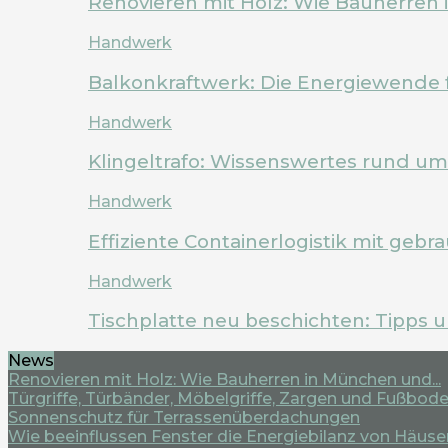
Renovieren mit Holz: Wie Bauherren
Handwerk
Balkonkraftwerk: Die Energiewende 
Handwerk
Klingeltrafo: Wissenswertes rund u
Handwerk
Effiziente Containerlogistik mit geb
Handwerk
Tischplatte neu beschichten: Tipps 
News
Renovieren mit Holz: Wie Bauherren in München und...
Türgriffe, Türbänder, Möbelgriffe, Zargen und Fußboden
Sonnenschutz für Terrassenüberdachungen
Wie beeinflussen Fenster die Energiebilanz von Häuse