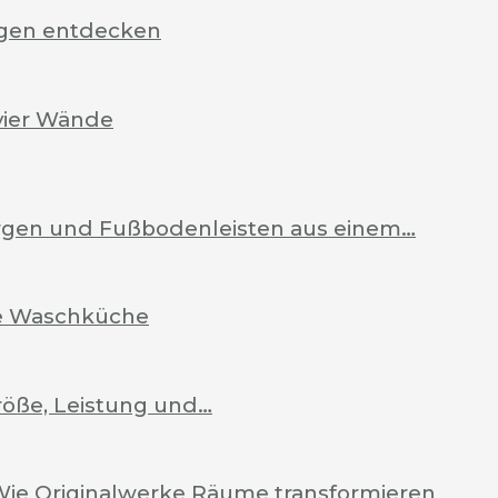
rgen entdecken
vier Wände
Zargen und Fußbodenleisten aus einem…
ale Waschküche
röße, Leistung und…
Wie Originalwerke Räume transformieren