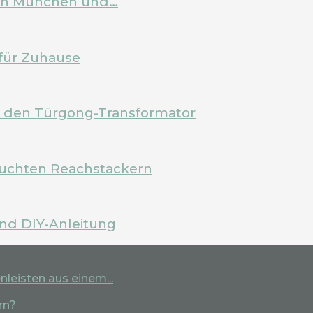
 in München und…
für Zuhause
m den Türgong-Transformator
rauchten Reachstackern
und DIY-Anleitung
leisten aus einem...
rn?