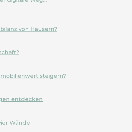
ebilanz von Häusern?
schaft?
mobilienwert steigern?
rgen entdecken
vier Wände