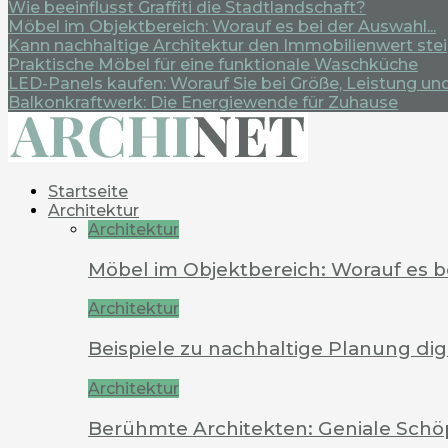
Wie beeinflusst Graffiti die Stadtlandschaft?
Möbel im Objektbereich: Worauf es bei der Auswahl...
Kann nachhaltige Architektur den Immobilienwert ste
Praktische Möbel für eine funktionale Waschküche
LED-Panels kaufen: Worauf Sie bei Größe, Leistung und.
Balkonkraftwerk: Die Energiewende für Zuhause
Startseite
Architektur
Architektur
Möbel im Objektbereich: Worauf es 
Architektur
Beispiele zu nachhaltige Planung dig
Architektur
Berühmte Architekten: Geniale Schö