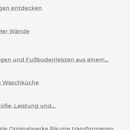
rgen entdecken
vier Wände
Zargen und Fußbodenleisten aus einem…
ale Waschküche
röße, Leistung und…
Wie Originalwerke Räume transformieren