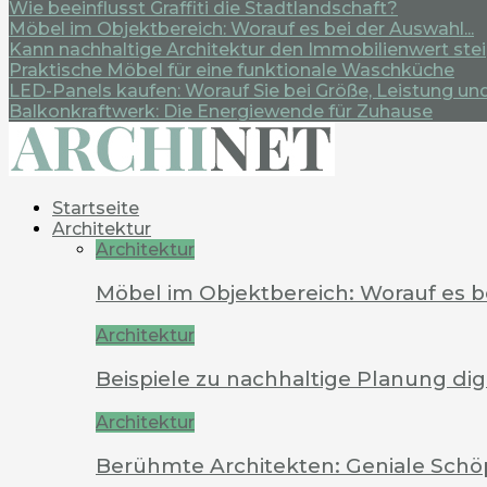
Wie beeinflusst Graffiti die Stadtlandschaft?
Möbel im Objektbereich: Worauf es bei der Auswahl...
Kann nachhaltige Architektur den Immobilienwert ste
Praktische Möbel für eine funktionale Waschküche
LED-Panels kaufen: Worauf Sie bei Größe, Leistung und.
Balkonkraftwerk: Die Energiewende für Zuhause
Startseite
Architektur
Architektur
Möbel im Objektbereich: Worauf es 
Architektur
Beispiele zu nachhaltige Planung dig
Architektur
Berühmte Architekten: Geniale Schö