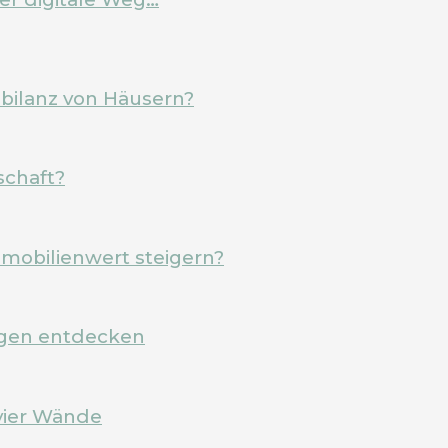
ebilanz von Häusern?
schaft?
mobilienwert steigern?
rgen entdecken
vier Wände