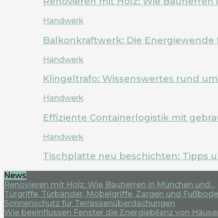
Renovieren mit Holz: Wie Bauherren
Handwerk
Balkonkraftwerk: Die Energiewende 
Handwerk
Klingeltrafo: Wissenswertes rund u
Handwerk
Effiziente Containerlogistik mit geb
Handwerk
Tischplatte neu beschichten: Tipps 
News
Renovieren mit Holz: Wie Bauherren in München und...
Türgriffe, Türbänder, Möbelgriffe, Zargen und Fußboden
Sonnenschutz für Terrassenüberdachungen
Wie beeinflussen Fenster die Energiebilanz von Häuse