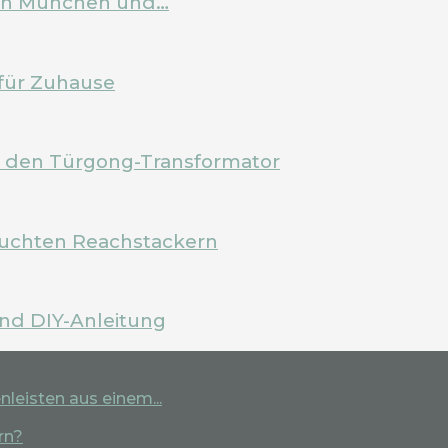
 in München und…
für Zuhause
m den Türgong-Transformator
rauchten Reachstackern
und DIY-Anleitung
leisten aus einem...
rn?