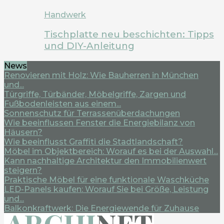
Handwerk
Tischplatte neu beschichten: Tipps
und DIY-Anleitung
News
Renovieren mit Holz: Wie Bauherren in München
und...
Türgriffe, Türbänder, Möbelgriffe, Zargen und
Fußbodenleisten aus einem...
Sonnenschutz für Terrassenüberdachungen
Wie beeinflussen Fenster die Energiebilanz von
Häusern?
Wie beeinflusst Graffiti die Stadtlandschaft?
Möbel im Objektbereich: Worauf es bei der Auswahl...
Kann nachhaltige Architektur den Immobilienwert
steigern?
Praktische Möbel für eine funktionale Waschküche
LED-Panels kaufen: Worauf Sie bei Größe, Leistung
und...
Balkonkraftwerk: Die Energiewende für Zuhause