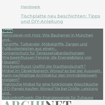
Handwerk
Tischplatte neu beschichten: Tipps
und DIY-Anleitung
News
Renovieren mit Holz: Wie Bauherren in München
und...
Türgriffe, Türbänder, Möbelgriffe, Zargen und
Fußbodenleisten aus einem...
Sonnenschutz für Terrassenüberdachungen
Wie beeinflussen Fenster die Energiebilanz von
Häusern?
Wie beeinflusst Graffiti die Stadtlandschaft?
Möbel im Objektbereich: Worauf es bei der Auswahl...
Kann nachhaltige Architektur den Immobilienwert
steigern?
Praktische Möbel für eine funktionale Waschküche
LED-Panels kaufen: Worauf Sie bei Größe, Leistung
und...
Balkonkraftwerk: Die Energiewende für Zuhause