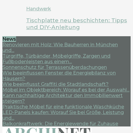
Handwerk
Tischplatte neu beschichten: Tipps
und DIY-Anleitung
News
Renovieren mit Holz: Wie Bauherren in München
und...
Türgriffe, Türbänder, Möbelgriffe, Zargen und
Fußbodenleisten aus einem...
Sonnenschutz für Terrassenüberdachungen
Wie beeinflussen Fenster die Energiebilanz von
Häusern?
Wie beeinflusst Graffiti die Stadtlandschaft?
Möbel im Objektbereich: Worauf es bei der Auswahl...
Kann nachhaltige Architektur den Immobilienwert
steigern?
Praktische Möbel für eine funktionale Waschküche
LED-Panels kaufen: Worauf Sie bei Größe, Leistung
und...
Balkonkraftwerk: Die Energiewende für Zuhause