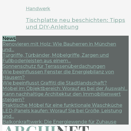
Handwerk
Tischplatte neu beschichten: Tipps
und DIY-Anleitung
News
Renovieren mit Holz: Wie Bauherren in München
und...
Türgriffe, Türbänder, Möbelgriffe, Zargen und
Fußbodenleisten aus einem...
Sonnenschutz für Terrassenüberdachungen
Wie beeinflussen Fenster die Energiebilanz von
Häusern?
Wie beeinflusst Graffiti die Stadtlandschaft?
Möbel im Objektbereich: Worauf es bei der Auswahl...
Kann nachhaltige Architektur den Immobilienwert
steigern?
Praktische Möbel für eine funktionale Waschküche
LED-Panels kaufen: Worauf Sie bei Größe, Leistung
und...
Balkonkraftwerk: Die Energiewende für Zuhause