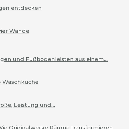
rgen entdecken
vier Wände
Zargen und Fußbodenleisten aus einem…
ale Waschküche
röße, Leistung und…
Wie Originalwerke Räume transformieren