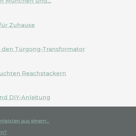
 in München und…
für Zuhause
m den Türgong-Transformator
rauchten Reachstackern
und DIY-Anleitung
leisten aus einem...
rn?