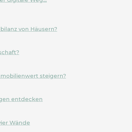
ebilanz von Häusern?
schaft?
mobilienwert steigern?
rgen entdecken
vier Wände