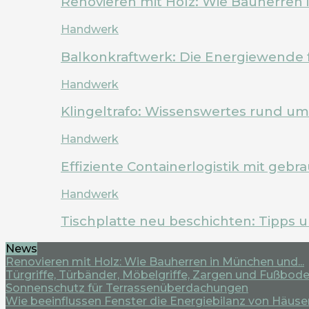
Renovieren mit Holz: Wie Bauherren
Handwerk
Balkonkraftwerk: Die Energiewende 
Handwerk
Klingeltrafo: Wissenswertes rund u
Handwerk
Effiziente Containerlogistik mit geb
Handwerk
Tischplatte neu beschichten: Tipps 
News
Renovieren mit Holz: Wie Bauherren in München und...
Türgriffe, Türbänder, Möbelgriffe, Zargen und Fußboden
Sonnenschutz für Terrassenüberdachungen
Wie beeinflussen Fenster die Energiebilanz von Häuse