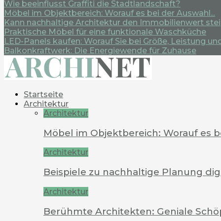
Wie beeinflusst Graffiti die Stadtlandschaft?
Möbel im Objektbereich: Worauf es bei der Auswahl...
Kann nachhaltige Architektur den Immobilienwert ste
Praktische Möbel für eine funktionale Waschküche
LED-Panels kaufen: Worauf Sie bei Größe, Leistung und.
Balkonkraftwerk: Die Energiewende für Zuhause
Startseite
Architektur
Architektur
Möbel im Objektbereich: Worauf es 
Architektur
Beispiele zu nachhaltige Planung dig
Architektur
Berühmte Architekten: Geniale Schö