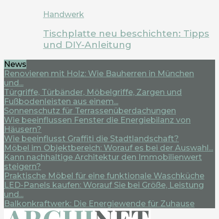
Handwerk
Tischplatte neu beschichten: Tipps
und DIY-Anleitung
News
Renovieren mit Holz: Wie Bauherren in München
und...
Türgriffe, Türbänder, Möbelgriffe, Zargen und
Fußbodenleisten aus einem...
Sonnenschutz für Terrassenüberdachungen
Wie beeinflussen Fenster die Energiebilanz von
Häusern?
Wie beeinflusst Graffiti die Stadtlandschaft?
Möbel im Objektbereich: Worauf es bei der Auswahl...
Kann nachhaltige Architektur den Immobilienwert
steigern?
Praktische Möbel für eine funktionale Waschküche
LED-Panels kaufen: Worauf Sie bei Größe, Leistung
und...
Balkonkraftwerk: Die Energiewende für Zuhause