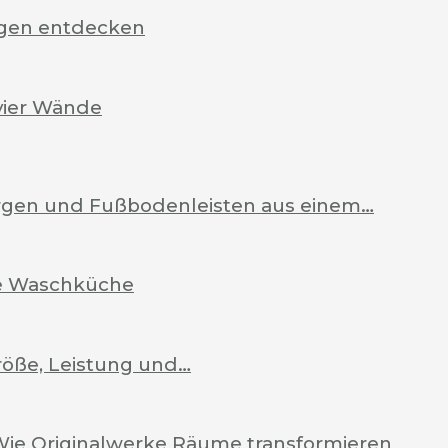
rgen entdecken
vier Wände
Zargen und Fußbodenleisten aus einem…
ale Waschküche
röße, Leistung und…
Wie Originalwerke Räume transformieren