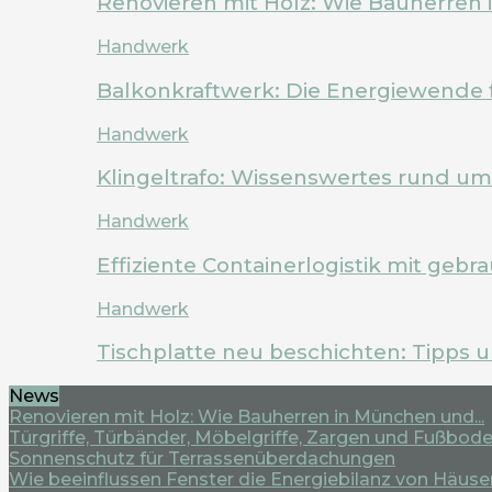
Renovieren mit Holz: Wie Bauherren
Handwerk
Balkonkraftwerk: Die Energiewende 
Handwerk
Klingeltrafo: Wissenswertes rund u
Handwerk
Effiziente Containerlogistik mit geb
Handwerk
Tischplatte neu beschichten: Tipps 
News
Renovieren mit Holz: Wie Bauherren in München und...
Türgriffe, Türbänder, Möbelgriffe, Zargen und Fußboden
Sonnenschutz für Terrassenüberdachungen
Wie beeinflussen Fenster die Energiebilanz von Häuse