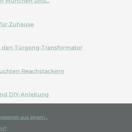
 in München und…
für Zuhause
m den Türgong-Transformator
rauchten Reachstackern
und DIY-Anleitung
leisten aus einem...
rn?