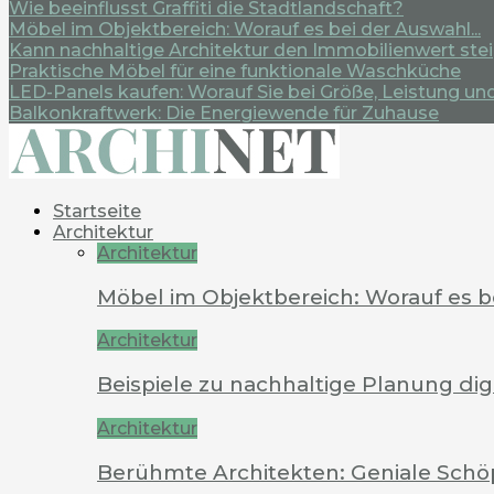
Wie beeinflusst Graffiti die Stadtlandschaft?
Möbel im Objektbereich: Worauf es bei der Auswahl...
Kann nachhaltige Architektur den Immobilienwert ste
Praktische Möbel für eine funktionale Waschküche
LED-Panels kaufen: Worauf Sie bei Größe, Leistung und.
Balkonkraftwerk: Die Energiewende für Zuhause
Startseite
Architektur
Architektur
Möbel im Objektbereich: Worauf es 
Architektur
Beispiele zu nachhaltige Planung dig
Architektur
Berühmte Architekten: Geniale Schö