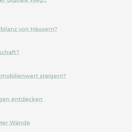
ebilanz von Häusern?
schaft?
mobilienwert steigern?
rgen entdecken
vier Wände