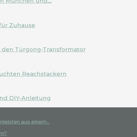
 in München und…
für Zuhause
m den Türgong-Transformator
rauchten Reachstackern
und DIY-Anleitung
leisten aus einem...
rn?