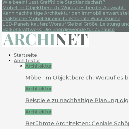
Wie beeinflusst Graffiti die Stadtlandschaft?
Möbel im Objektbereich: Worauf es bei der Auswahl...
Kann nachhaltige Architektur den Immobilienwert ste
Praktische Möbel für eine funktionale Waschküche
LED-Panels kaufen: Worauf Sie bei Größe, Leistung und.
Balkonkraftwerk: Die Energiewende für Zuhause
Startseite
Architektur
Architektur
Möbel im Objektbereich: Worauf es 
Architektur
Beispiele zu nachhaltige Planung dig
Architektur
Berühmte Architekten: Geniale Schö