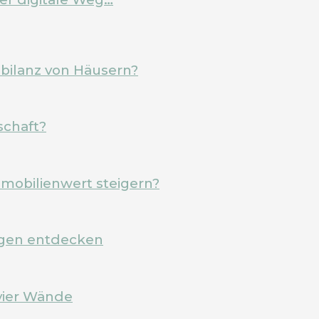
ebilanz von Häusern?
schaft?
mobilienwert steigern?
rgen entdecken
vier Wände