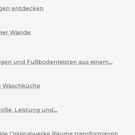
rgen entdecken
vier Wände
Zargen und Fußbodenleisten aus einem…
ale Waschküche
röße, Leistung und…
Wie Originalwerke Räume transformieren