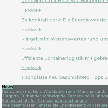
Renovieren mit Holz: Wie Bauherren
Handwerk
Balkonkraftwerk: Die Energiewende 
Handwerk
Klingeltrafo: Wissenswertes rund u
Handwerk
Effiziente Containerlogistik mit geb
Handwerk
Tischplatte neu beschichten: Tipps 
News
Renovieren mit Holz: Wie Bauherren in München und...
Türgriffe, Türbänder, Möbelgriffe, Zargen und Fußboden
Sonnenschutz für Terrassenüberdachungen
Wie beeinflussen Fenster die Energiebilanz von Häuse