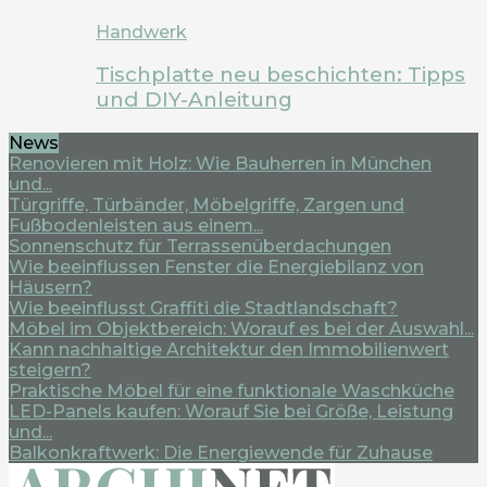
Handwerk
Tischplatte neu beschichten: Tipps
und DIY-Anleitung
News
Renovieren mit Holz: Wie Bauherren in München
und...
Türgriffe, Türbänder, Möbelgriffe, Zargen und
Fußbodenleisten aus einem...
Sonnenschutz für Terrassenüberdachungen
Wie beeinflussen Fenster die Energiebilanz von
Häusern?
Wie beeinflusst Graffiti die Stadtlandschaft?
Möbel im Objektbereich: Worauf es bei der Auswahl...
Kann nachhaltige Architektur den Immobilienwert
steigern?
Praktische Möbel für eine funktionale Waschküche
LED-Panels kaufen: Worauf Sie bei Größe, Leistung
und...
Balkonkraftwerk: Die Energiewende für Zuhause