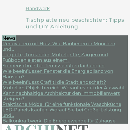
Handwerk
Tischplatte neu beschichten: Tipps
und DIY-Anleitung
News
Renovieren mit Holz: Wie Bauherren in München
und...
Türgriffe, Türbänder, Möbelgriffe, Zargen und
Fußbodenleisten aus einem...
Sonnenschutz für Terrassenüberdachungen
Wie beeinflussen Fenster die Energiebilanz von
Häusern?
Wie beeinflusst Graffiti die Stadtlandschaft?
Möbel im Objektbereich: Worauf es bei der Auswahl...
Kann nachhaltige Architektur den Immobilienwert
steigern?
Praktische Möbel für eine funktionale Waschküche
LED-Panels kaufen: Worauf Sie bei Größe, Leistung
und...
Balkonkraftwerk: Die Energiewende für Zuhause