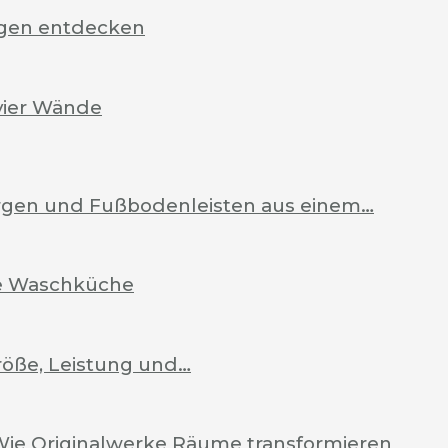
rgen entdecken
vier Wände
Zargen und Fußbodenleisten aus einem…
ale Waschküche
röße, Leistung und…
Wie Originalwerke Räume transformieren