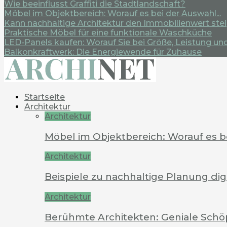
Wie beeinflusst Graffiti die Stadtlandschaft?
Möbel im Objektbereich: Worauf es bei der Auswahl...
Kann nachhaltige Architektur den Immobilienwert ste
Praktische Möbel für eine funktionale Waschküche
LED-Panels kaufen: Worauf Sie bei Größe, Leistung und.
Balkonkraftwerk: Die Energiewende für Zuhause
Startseite
Architektur
Architektur
Möbel im Objektbereich: Worauf es 
Architektur
Beispiele zu nachhaltige Planung dig
Architektur
Berühmte Architekten: Geniale Schö