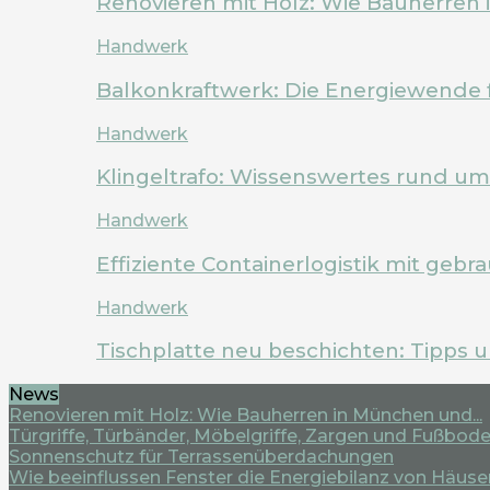
Renovieren mit Holz: Wie Bauherren
Handwerk
Balkonkraftwerk: Die Energiewende 
Handwerk
Klingeltrafo: Wissenswertes rund u
Handwerk
Effiziente Containerlogistik mit geb
Handwerk
Tischplatte neu beschichten: Tipps 
News
Renovieren mit Holz: Wie Bauherren in München und...
Türgriffe, Türbänder, Möbelgriffe, Zargen und Fußboden
Sonnenschutz für Terrassenüberdachungen
Wie beeinflussen Fenster die Energiebilanz von Häuse