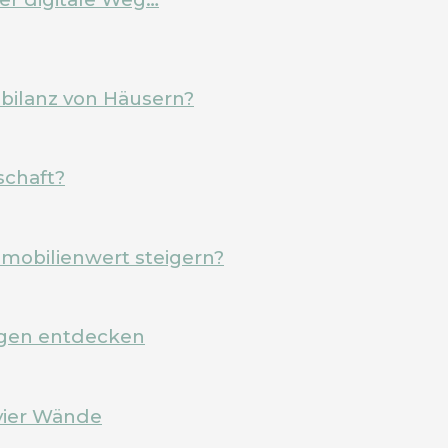
ebilanz von Häusern?
schaft?
mobilienwert steigern?
rgen entdecken
vier Wände