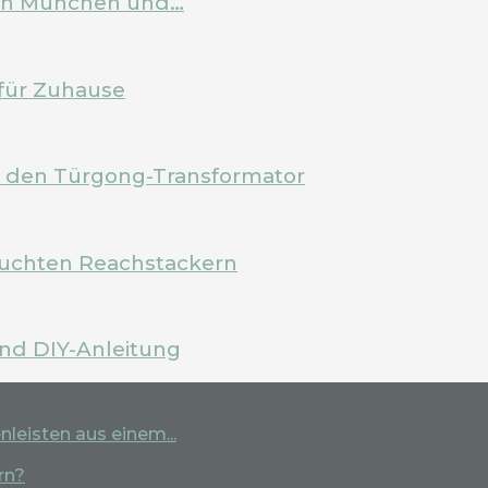
 in München und…
für Zuhause
m den Türgong-Transformator
rauchten Reachstackern
und DIY-Anleitung
leisten aus einem...
rn?