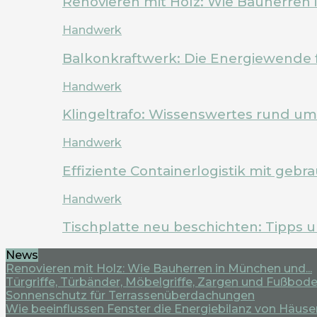
Renovieren mit Holz: Wie Bauherren
Handwerk
Balkonkraftwerk: Die Energiewende 
Handwerk
Klingeltrafo: Wissenswertes rund u
Handwerk
Effiziente Containerlogistik mit geb
Handwerk
Tischplatte neu beschichten: Tipps 
News
Renovieren mit Holz: Wie Bauherren in München und...
Türgriffe, Türbänder, Möbelgriffe, Zargen und Fußboden
Sonnenschutz für Terrassenüberdachungen
Wie beeinflussen Fenster die Energiebilanz von Häuse