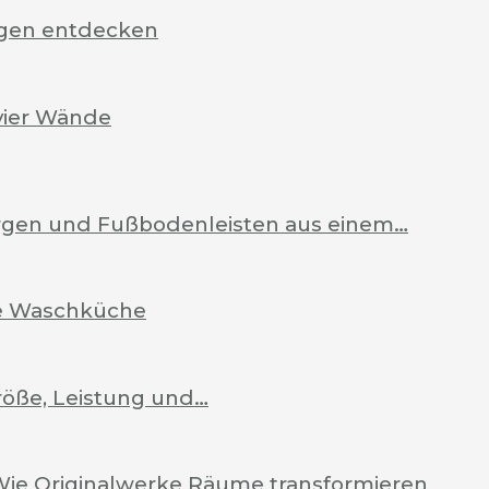
rgen entdecken
vier Wände
Zargen und Fußbodenleisten aus einem…
ale Waschküche
röße, Leistung und…
Wie Originalwerke Räume transformieren