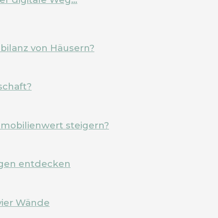
ebilanz von Häusern?
schaft?
mobilienwert steigern?
rgen entdecken
vier Wände