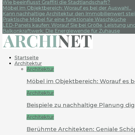
Wie beeinflusst Graffiti die Stadtlandschaft?
Möbel im Objektbereich: Worauf es bei der Auswahl...
Kann nachhaltige Architektur den Immobilienwert ste
Praktische Möbel für eine funktionale Waschküche
LED-Panels kaufen: Worauf Sie bei Größe, Leistung und.
Balkonkraftwerk: Die Energiewende für Zuhause
Startseite
Architektur
Architektur
Möbel im Objektbereich: Worauf es 
Architektur
Beispiele zu nachhaltige Planung dig
Architektur
Berühmte Architekten: Geniale Schö