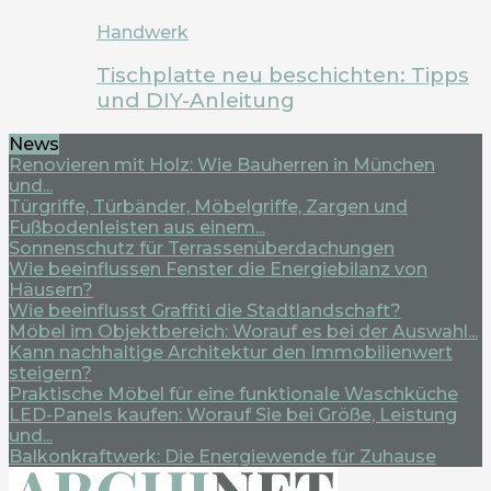
Handwerk
Tischplatte neu beschichten: Tipps
und DIY-Anleitung
News
Renovieren mit Holz: Wie Bauherren in München
und...
Türgriffe, Türbänder, Möbelgriffe, Zargen und
Fußbodenleisten aus einem...
Sonnenschutz für Terrassenüberdachungen
Wie beeinflussen Fenster die Energiebilanz von
Häusern?
Wie beeinflusst Graffiti die Stadtlandschaft?
Möbel im Objektbereich: Worauf es bei der Auswahl...
Kann nachhaltige Architektur den Immobilienwert
steigern?
Praktische Möbel für eine funktionale Waschküche
LED-Panels kaufen: Worauf Sie bei Größe, Leistung
und...
Balkonkraftwerk: Die Energiewende für Zuhause