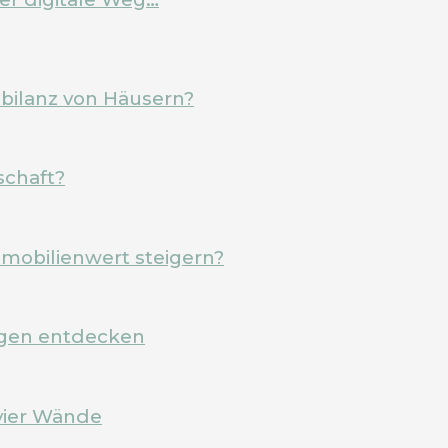
ebilanz von Häusern?
schaft?
mobilienwert steigern?
rgen entdecken
vier Wände