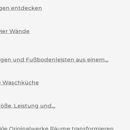
rgen entdecken
vier Wände
Zargen und Fußbodenleisten aus einem…
ale Waschküche
röße, Leistung und…
Wie Originalwerke Räume transformieren