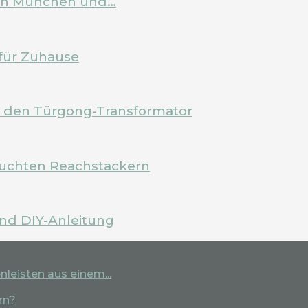
 in München und…
für Zuhause
m den Türgong-Transformator
rauchten Reachstackern
und DIY-Anleitung
leisten aus einem...
rn?