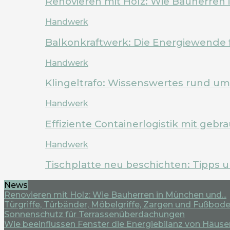
Renovieren mit Holz: Wie Bauherren
Handwerk
Balkonkraftwerk: Die Energiewende 
Handwerk
Klingeltrafo: Wissenswertes rund u
Handwerk
Effiziente Containerlogistik mit geb
Handwerk
Tischplatte neu beschichten: Tipps 
News
Renovieren mit Holz: Wie Bauherren in München und...
Türgriffe, Türbänder, Möbelgriffe, Zargen und Fußboden
Sonnenschutz für Terrassenüberdachungen
Wie beeinflussen Fenster die Energiebilanz von Häuse