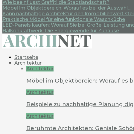
Wie beeinflusst Graffiti die Stadtlandschaft?
Möbel im Objektbereich: Worauf es bei der Auswahl...
Kann nachhaltige Architektur den Immobilienwert ste
Praktische Möbel für eine funktionale Waschküche
LED-Panels kaufen: Worauf Sie bei Größe, Leistung und.
Balkonkraftwerk: Die Energiewende für Zuhause
Startseite
Architektur
Architektur
Möbel im Objektbereich: Worauf es 
Architektur
Beispiele zu nachhaltige Planung dig
Architektur
Berühmte Architekten: Geniale Schö