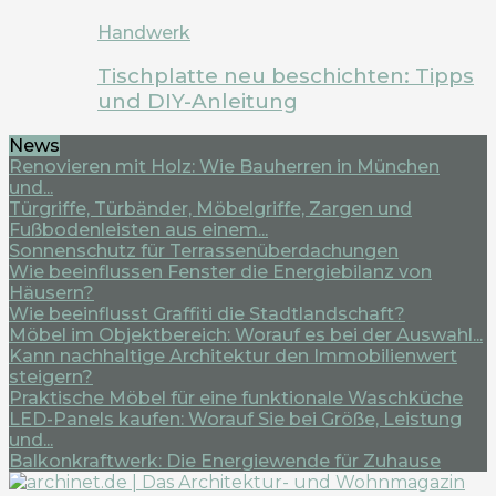
Handwerk
Tischplatte neu beschichten: Tipps
und DIY-Anleitung
News
Renovieren mit Holz: Wie Bauherren in München
und...
Türgriffe, Türbänder, Möbelgriffe, Zargen und
Fußbodenleisten aus einem...
Sonnenschutz für Terrassenüberdachungen
Wie beeinflussen Fenster die Energiebilanz von
Häusern?
Wie beeinflusst Graffiti die Stadtlandschaft?
Möbel im Objektbereich: Worauf es bei der Auswahl...
Kann nachhaltige Architektur den Immobilienwert
steigern?
Praktische Möbel für eine funktionale Waschküche
LED-Panels kaufen: Worauf Sie bei Größe, Leistung
und...
Balkonkraftwerk: Die Energiewende für Zuhause