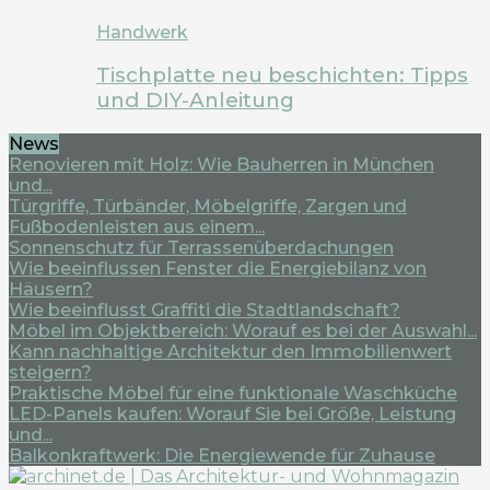
Handwerk
Tischplatte neu beschichten: Tipps
und DIY-Anleitung
News
Renovieren mit Holz: Wie Bauherren in München
und...
Türgriffe, Türbänder, Möbelgriffe, Zargen und
Fußbodenleisten aus einem...
Sonnenschutz für Terrassenüberdachungen
Wie beeinflussen Fenster die Energiebilanz von
Häusern?
Wie beeinflusst Graffiti die Stadtlandschaft?
Möbel im Objektbereich: Worauf es bei der Auswahl...
Kann nachhaltige Architektur den Immobilienwert
steigern?
Praktische Möbel für eine funktionale Waschküche
LED-Panels kaufen: Worauf Sie bei Größe, Leistung
und...
Balkonkraftwerk: Die Energiewende für Zuhause