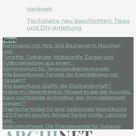
Handwerk
Tischplatte neu beschichten: Tipps
und DIY-Anleitung
News
Renovieren mit Holz: Wie Bauherren in München
und...
Türgriffe, Türbänder, Möbelgriffe, Zargen und
Fußbodenleisten aus einem...
Sonnenschutz für Terrassenüberdachungen
Wie beeinflussen Fenster die Energiebilanz von
Häusern?
Wie beeinflusst Graffiti die Stadtlandschaft?
Möbel im Objektbereich: Worauf es bei der Auswahl...
Kann nachhaltige Architektur den Immobilienwert
steigern?
Praktische Möbel für eine funktionale Waschküche
LED-Panels kaufen: Worauf Sie bei Größe, Leistung
und...
Balkonkraftwerk: Die Energiewende für Zuhause