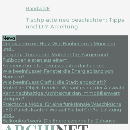
Handwerk
Tischplatte neu beschichten: Tipps
und DIY-Anleitung
News
Renovieren mit Holz: Wie Bauherren in München
und...
Türgriffe, Türbänder, Möbelgriffe, Zargen und
Fußbodenleisten aus einem...
Sonnenschutz für Terrassenüberdachungen
Wie beeinflussen Fenster die Energiebilanz von
Häusern?
Wie beeinflusst Graffiti die Stadtlandschaft?
Möbel im Objektbereich: Worauf es bei der Auswahl...
Kann nachhaltige Architektur den Immobilienwert
steigern?
Praktische Möbel für eine funktionale Waschküche
LED-Panels kaufen: Worauf Sie bei Größe, Leistung
und...
Balkonkraftwerk: Die Energiewende für Zuhause