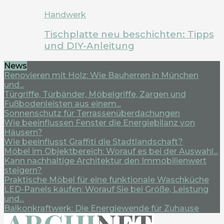
Handwerk
Tischplatte neu beschichten: Tipps
und DIY-Anleitung
News
Renovieren mit Holz: Wie Bauherren in München
und...
Türgriffe, Türbänder, Möbelgriffe, Zargen und
Fußbodenleisten aus einem...
Sonnenschutz für Terrassenüberdachungen
Wie beeinflussen Fenster die Energiebilanz von
Häusern?
Wie beeinflusst Graffiti die Stadtlandschaft?
Möbel im Objektbereich: Worauf es bei der Auswahl...
Kann nachhaltige Architektur den Immobilienwert
steigern?
Praktische Möbel für eine funktionale Waschküche
LED-Panels kaufen: Worauf Sie bei Größe, Leistung
und...
Balkonkraftwerk: Die Energiewende für Zuhause