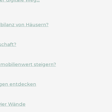
ebilanz von Häusern?
schaft?
mobilienwert steigern?
rgen entdecken
vier Wände