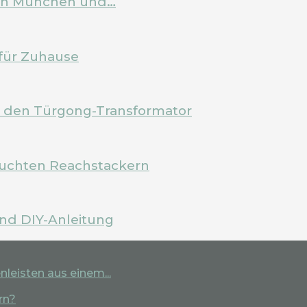
 in München und…
für Zuhause
m den Türgong-Transformator
rauchten Reachstackern
und DIY-Anleitung
leisten aus einem...
rn?