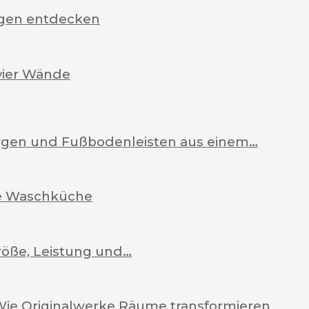
rgen entdecken
vier Wände
Zargen und Fußbodenleisten aus einem…
ale Waschküche
röße, Leistung und…
Wie Originalwerke Räume transformieren