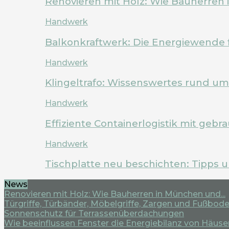
Renovieren mit Holz: Wie Bauherren
Handwerk
Balkonkraftwerk: Die Energiewende 
Handwerk
Klingeltrafo: Wissenswertes rund u
Handwerk
Effiziente Containerlogistik mit geb
Handwerk
Tischplatte neu beschichten: Tipps 
News
Renovieren mit Holz: Wie Bauherren in München und...
Türgriffe, Türbänder, Möbelgriffe, Zargen und Fußboden
Sonnenschutz für Terrassenüberdachungen
Wie beeinflussen Fenster die Energiebilanz von Häuse