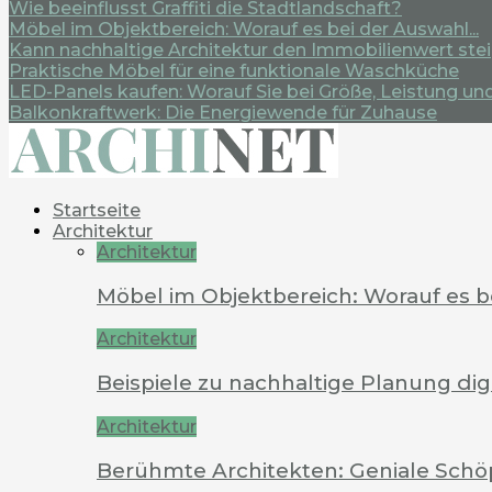
Wie beeinflusst Graffiti die Stadtlandschaft?
Möbel im Objektbereich: Worauf es bei der Auswahl...
Kann nachhaltige Architektur den Immobilienwert ste
Praktische Möbel für eine funktionale Waschküche
LED-Panels kaufen: Worauf Sie bei Größe, Leistung und.
Balkonkraftwerk: Die Energiewende für Zuhause
Startseite
Architektur
Architektur
Möbel im Objektbereich: Worauf es 
Architektur
Beispiele zu nachhaltige Planung dig
Architektur
Berühmte Architekten: Geniale Schö