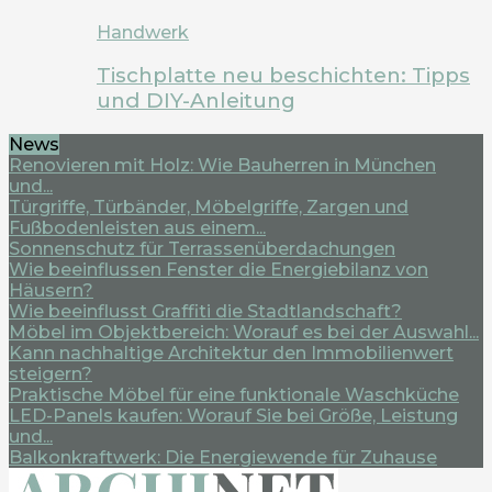
Handwerk
Tischplatte neu beschichten: Tipps
und DIY-Anleitung
News
Renovieren mit Holz: Wie Bauherren in München
und...
Türgriffe, Türbänder, Möbelgriffe, Zargen und
Fußbodenleisten aus einem...
Sonnenschutz für Terrassenüberdachungen
Wie beeinflussen Fenster die Energiebilanz von
Häusern?
Wie beeinflusst Graffiti die Stadtlandschaft?
Möbel im Objektbereich: Worauf es bei der Auswahl...
Kann nachhaltige Architektur den Immobilienwert
steigern?
Praktische Möbel für eine funktionale Waschküche
LED-Panels kaufen: Worauf Sie bei Größe, Leistung
und...
Balkonkraftwerk: Die Energiewende für Zuhause