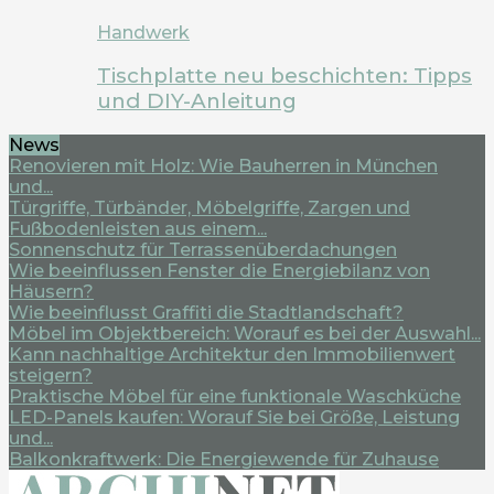
Handwerk
Tischplatte neu beschichten: Tipps
und DIY-Anleitung
News
Renovieren mit Holz: Wie Bauherren in München
und...
Türgriffe, Türbänder, Möbelgriffe, Zargen und
Fußbodenleisten aus einem...
Sonnenschutz für Terrassenüberdachungen
Wie beeinflussen Fenster die Energiebilanz von
Häusern?
Wie beeinflusst Graffiti die Stadtlandschaft?
Möbel im Objektbereich: Worauf es bei der Auswahl...
Kann nachhaltige Architektur den Immobilienwert
steigern?
Praktische Möbel für eine funktionale Waschküche
LED-Panels kaufen: Worauf Sie bei Größe, Leistung
und...
Balkonkraftwerk: Die Energiewende für Zuhause