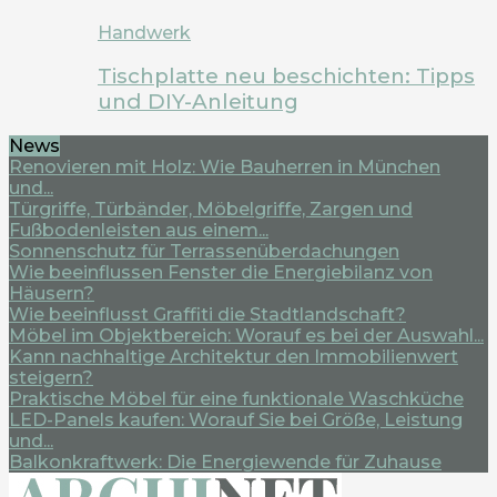
Handwerk
Tischplatte neu beschichten: Tipps
und DIY-Anleitung
News
Renovieren mit Holz: Wie Bauherren in München
und...
Türgriffe, Türbänder, Möbelgriffe, Zargen und
Fußbodenleisten aus einem...
Sonnenschutz für Terrassenüberdachungen
Wie beeinflussen Fenster die Energiebilanz von
Häusern?
Wie beeinflusst Graffiti die Stadtlandschaft?
Möbel im Objektbereich: Worauf es bei der Auswahl...
Kann nachhaltige Architektur den Immobilienwert
steigern?
Praktische Möbel für eine funktionale Waschküche
LED-Panels kaufen: Worauf Sie bei Größe, Leistung
und...
Balkonkraftwerk: Die Energiewende für Zuhause