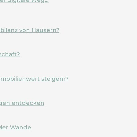
ebilanz von Häusern?
schaft?
mobilienwert steigern?
rgen entdecken
vier Wände