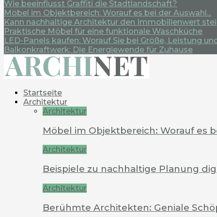
Wie beeinflusst Graffiti die Stadtlandschaft?
Möbel im Objektbereich: Worauf es bei der Auswahl...
Kann nachhaltige Architektur den Immobilienwert ste
Praktische Möbel für eine funktionale Waschküche
LED-Panels kaufen: Worauf Sie bei Größe, Leistung und.
Balkonkraftwerk: Die Energiewende für Zuhause
Startseite
Architektur
Architektur
Möbel im Objektbereich: Worauf es 
Architektur
Beispiele zu nachhaltige Planung dig
Architektur
Berühmte Architekten: Geniale Schö