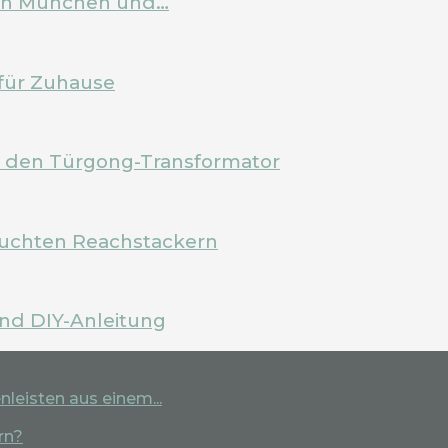
 in München und…
für Zuhause
m den Türgong-Transformator
rauchten Reachstackern
und DIY-Anleitung
leisten aus einem...
rn?