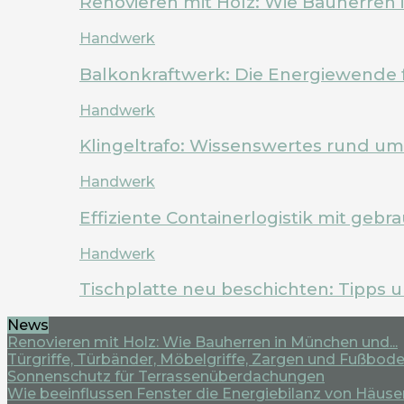
Renovieren mit Holz: Wie Bauherren
Handwerk
Balkonkraftwerk: Die Energiewende 
Handwerk
Klingeltrafo: Wissenswertes rund u
Handwerk
Effiziente Containerlogistik mit geb
Handwerk
Tischplatte neu beschichten: Tipps 
News
Renovieren mit Holz: Wie Bauherren in München und...
Türgriffe, Türbänder, Möbelgriffe, Zargen und Fußboden
Sonnenschutz für Terrassenüberdachungen
Wie beeinflussen Fenster die Energiebilanz von Häuse