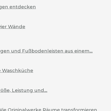
rgen entdecken
vier Wände
Zargen und Fußbodenleisten aus einem…
ale Waschküche
röße, Leistung und…
Wie Originalwerke Räume transformieren