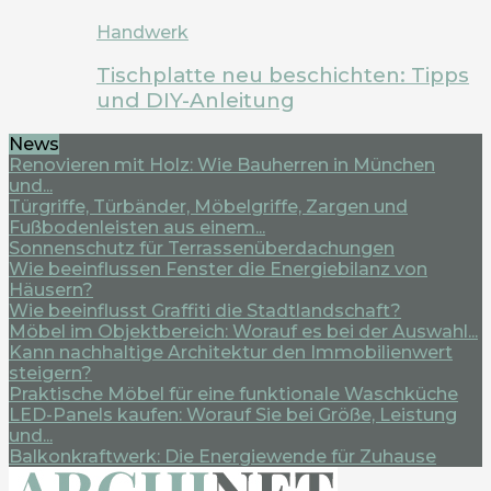
Handwerk
Tischplatte neu beschichten: Tipps
und DIY-Anleitung
News
Renovieren mit Holz: Wie Bauherren in München
und...
Türgriffe, Türbänder, Möbelgriffe, Zargen und
Fußbodenleisten aus einem...
Sonnenschutz für Terrassenüberdachungen
Wie beeinflussen Fenster die Energiebilanz von
Häusern?
Wie beeinflusst Graffiti die Stadtlandschaft?
Möbel im Objektbereich: Worauf es bei der Auswahl...
Kann nachhaltige Architektur den Immobilienwert
steigern?
Praktische Möbel für eine funktionale Waschküche
LED-Panels kaufen: Worauf Sie bei Größe, Leistung
und...
Balkonkraftwerk: Die Energiewende für Zuhause