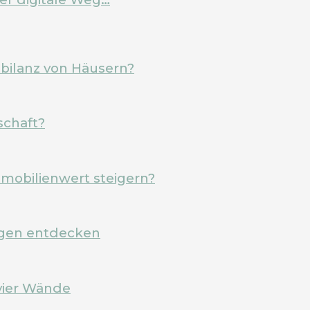
ebilanz von Häusern?
schaft?
mobilienwert steigern?
rgen entdecken
vier Wände