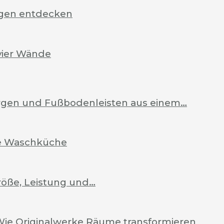
rgen entdecken
vier Wände
Zargen und Fußbodenleisten aus einem…
ale Waschküche
röße, Leistung und…
Wie Originalwerke Räume transformieren