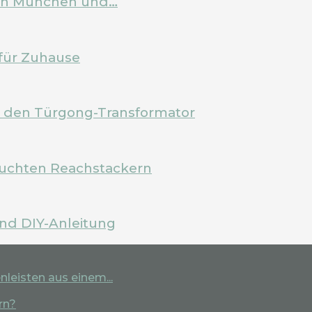
 in München und…
für Zuhause
m den Türgong-Transformator
rauchten Reachstackern
und DIY-Anleitung
leisten aus einem...
rn?