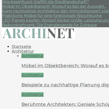
Wie beeinflusst Graffiti die Stadtlandschaft?
Möbel im Objektbereich: Worauf es bei der Auswahl...
Kann nachhaltige Architektur den Immobilienwert ste
Praktische Möbel für eine funktionale Waschküche
LED-Panels kaufen: Worauf Sie bei Größe, Leistung und.
Balkonkraftwerk: Die Energiewende für Zuhause
Startseite
Architektur
Architektur
Möbel im Objektbereich: Worauf es 
Architektur
Beispiele zu nachhaltige Planung dig
Architektur
Berühmte Architekten: Geniale Schö