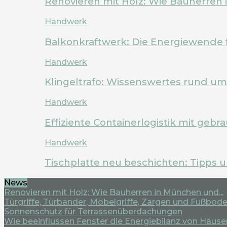
Renovieren mit Holz: Wie Bauherren
Handwerk
Balkonkraftwerk: Die Energiewende 
Handwerk
Klingeltrafo: Wissenswertes rund u
Handwerk
Effiziente Containerlogistik mit geb
Handwerk
Tischplatte neu beschichten: Tipps 
News
Renovieren mit Holz: Wie Bauherren in München und...
Türgriffe, Türbänder, Möbelgriffe, Zargen und Fußboden
Sonnenschutz für Terrassenüberdachungen
Wie beeinflussen Fenster die Energiebilanz von Häuse