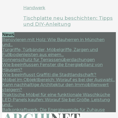
Handwerk
Tischplatte neu beschichten: Tipps
und DIY-Anleitung
News
Renovieren mit Holz: Wie Bauherren in München
und...
Türgriffe, Türbänder, Möbelgriffe, Zargen und
Fußbodenleisten aus einem...
Sonnenschutz für Terrassenüberdachungen
Wie beeinflussen Fenster die Energiebilanz von
Häusern?
Wie beeinflusst Graffiti die Stadtlandschaft?
Möbel im Objektbereich: Worauf es bei der Auswahl...
Kann nachhaltige Architektur den Immobilienwert
steigern?
Praktische Möbel für eine funktionale Waschküche
LED-Panels kaufen: Worauf Sie bei Größe, Leistung
und...
Balkonkraftwerk: Die Energiewende für Zuhause