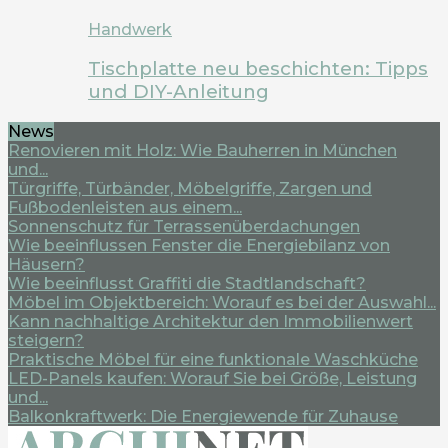
Handwerk
Tischplatte neu beschichten: Tipps
und DIY-Anleitung
News
Renovieren mit Holz: Wie Bauherren in München
und...
Türgriffe, Türbänder, Möbelgriffe, Zargen und
Fußbodenleisten aus einem...
Sonnenschutz für Terrassenüberdachungen
Wie beeinflussen Fenster die Energiebilanz von
Häusern?
Wie beeinflusst Graffiti die Stadtlandschaft?
Möbel im Objektbereich: Worauf es bei der Auswahl...
Kann nachhaltige Architektur den Immobilienwert
steigern?
Praktische Möbel für eine funktionale Waschküche
LED-Panels kaufen: Worauf Sie bei Größe, Leistung
und...
Balkonkraftwerk: Die Energiewende für Zuhause